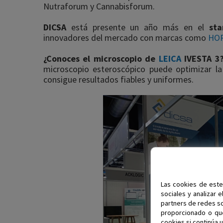
Nutraforum y Cannabisforum.
DICSA
está presente un año más en el
st
innovadores del mercado con marcas como
HO
¿Conoces el microscopio de
LEICA
IVESTA 3
microscopio esteroscópico puede optimizar la 
consigue resultados fiables y uniformes.
Las cookies de este
sociales y analizar 
partners de redes so
proporcionado o que
cookies si continúa u