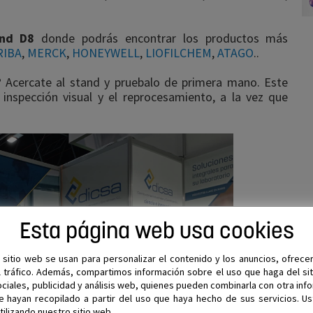
and D8
donde podrás encontrar los productos más
RIBA
,
MERCK
,
HONEYWELL
,
LIOFILCHEM
,
ATAGO
..
?
Acercate al stand y pruebalo de primera mano. Este
inspección visual y el reprocesamiento, a la vez que
Esta página web usa cookies
 sitio web se usan para personalizar el contenido y los anuncios, ofrece
el tráfico. Además, compartimos información sobre el uso que haga del s
ciales, publicidad y análisis web, quienes pueden combinarla con otra inf
 hayan recopilado a partir del uso que haya hecho de sus servicios. U
tilizando nuestro sitio web.