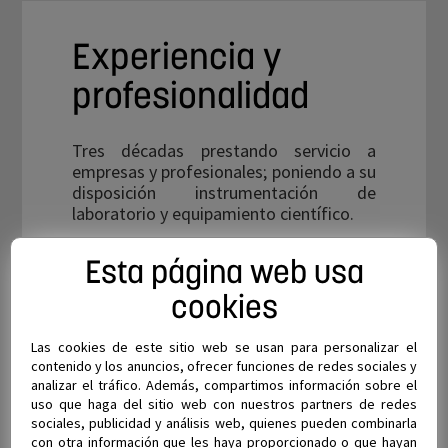
Experiencia y
profesionalidad
Tres décadas prestando servicio a
empresas y profesionales; poniendo a su
disposición instrumentación de
laboratorio y equipamiento científico.
Nuestro personal, altamente
Esta página web usa
cualificado, y nuestra experiencia son un
aval para nuestros clientes, a los que
cookies
llegamos desde nuestra sede central en
Almería.
Las cookies de este sitio web se usan para personalizar el
contenido y los anuncios, ofrecer funciones de redes sociales y
analizar el tráfico. Además, compartimos información sobre el
EMPRESA
uso que haga del sitio web con nuestros partners de redes
sociales, publicidad y análisis web, quienes pueden combinarla
con otra información que les haya proporcionado o que hayan