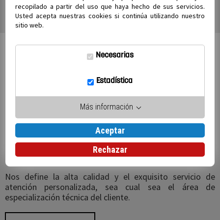
recopilado a partir del uso que haya hecho de sus servicios.
Usted acepta nuestras cookies si continúa utilizando nuestro
sitio web.
Necesarias
Trabajamos con las mejores
Estadística
marcas
Más información
Ofrecemos una extensa variedad de productos para la
Aceptar
instrumentación de laboratorios, equipos científicos,
reactivos para todo tipo de necesidades científicas,
Rechazar
mobiliario técnico e instrumentación agrícola.
Nos define la alta calidad y el exquisito servicio de
atención personalizada, sea cual sea el área de
especialización técnica del cliente.